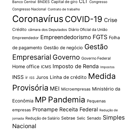
CLT
Capital de giro
Banco Central
BNDES
Congresso
Congresso Nacional
Contrato de trabalho
Coronavírus
COVID-19
Crise
Crédito
Diário Oficial da União
câmara dos Deputados
FGTS
Empreendedorismo
Folha
Empreendedor
Gestão
de pagamento
Gestão de negócio
Empresarial
Governo
Governo Federal
Imposto de Renda
Home office
ICMS
Impostos
Medida
INSS
Juros
Linha de crédito
ir
ISS
Provisória
MEI
Ministério da
Microempresas
Pandemia
MP
Econômia
Pequenas
Pronampe
Receita Federal
empresas
Redução de
Simples
Sebrae
Senado
Redução de Salário
Selic
jornada
Nacional