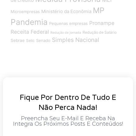
de crédito
MP
Ministério da Econômia
Microempresas
Pandemia
Pronampe
Pequenas empresas
Receita Federal
Redução de Salário
Redução de jornada
Simples Nacional
Sebrae
Senado
Selic
Fique Por Dentro De Tudo E
Não Perca Nada!
Preencha Seu E-Mail E Receba Na
Integra Os Próximos Posts E Conteúdos!