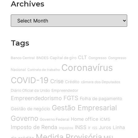
Archives
Tags
CLT
Capital de giro
Banco Central
BNDES
Congresso
Congresso
Coronavírus
Nacional
Contrato de trabalho
COVID-19
Crise
Crédito
câmara dos Deputados
Diário Oficial da União
Empreendedor
FGTS
Empreendedorismo
Folha de pagamento
Gestão Empresarial
Gestão de negócio
Governo
Home office
ICMS
Governo Federal
Imposto de Renda
INSS
Juros
Linha
ir
Impostos
ISS
Medida Provisória
MEI