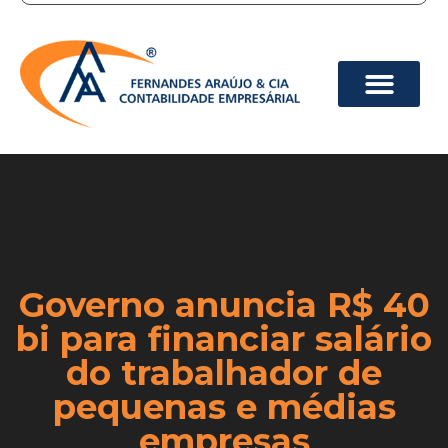
Governo anuncia R$ 40
bi para financiar salário
do trabalhador de
pequenas e médias
empresas